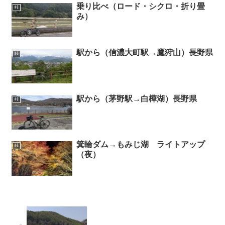
乗り比べ（ロード・シクロ・折り畳
峠
み）
駅から（信濃大町駅→鷹狩山）長野県
峠
駅から（茅野駅→白樺湖）長野県
峠
箕輪ダム→もみじ湖 ライトアップ
峠
（夜）