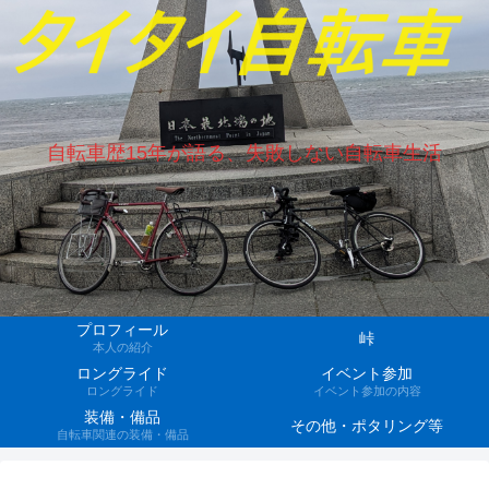
自転車歴15年が語る、失敗しない自転車生活
プロフィール
峠
本人の紹介
ロングライド
イベント参加
ロングライド
イベント参加の内容
装備・備品
その他・ポタリング等
自転車関連の装備・備品