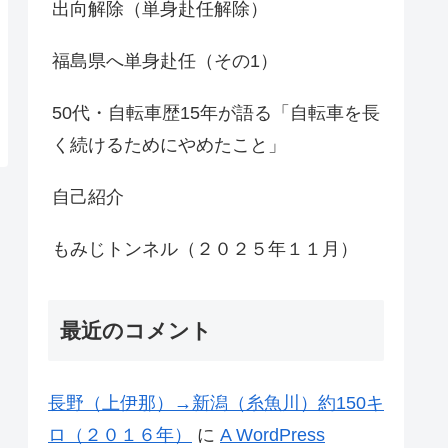
出向解除（単身赴任解除）
福島県へ単身赴任（その1）
50代・自転車歴15年が語る「自転車を長
く続けるためにやめたこと」
自己紹介
もみじトンネル（２０２５年１１月）
最近のコメント
長野（上伊那）→新潟（糸魚川）約150キ
ロ（２０１６年）
に
A WordPress