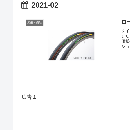
2021-02
ロ
装備・備品
タイ
した
価私
ショ
広告１