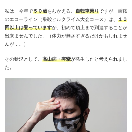
私は、今年で
５０歳
をむかえる、
自転車乗り
ですが、乗鞍
のエコーライン（乗鞍ヒルクライム大会コース）は、
１０
回以上は登っています
が、初めて頂上まで到達することが
出来ませんでした。（体力が無さすぎるだけかもしれませ
んが…。）
その状況として、
高山病・痙攣
が発生したと考えられまし
た。