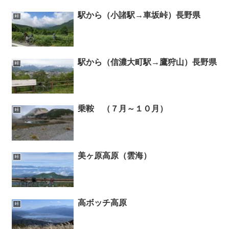
駅から（小諸駅→車坂峠）長野県
峠
駅から（信濃大町駅→鷹狩山）長野県
峠
乗鞍 （７月～１０月）
峠
美ヶ原高原（雲海）
峠
高ボッチ高原
峠