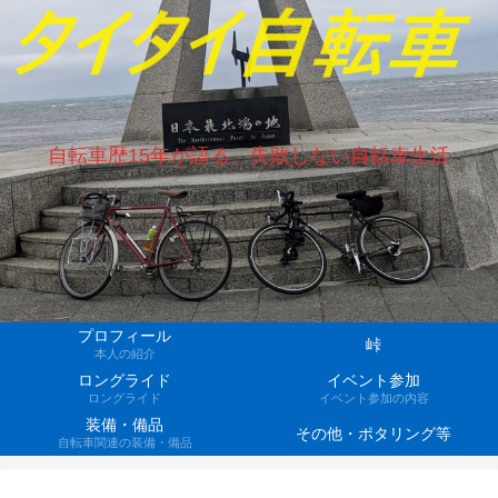
自転車歴15年が語る、失敗しない自転車生活
プロフィール
峠
本人の紹介
ロングライド
イベント参加
ロングライド
イベント参加の内容
装備・備品
その他・ポタリング等
自転車関連の装備・備品