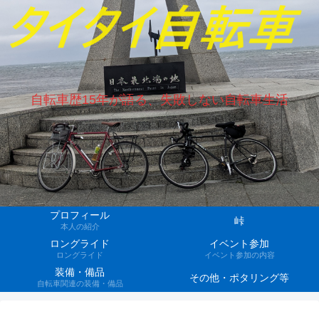
自転車歴15年が語る、失敗しない自転車生活
プロフィール
峠
本人の紹介
ロングライド
イベント参加
ロングライド
イベント参加の内容
装備・備品
その他・ポタリング等
自転車関連の装備・備品