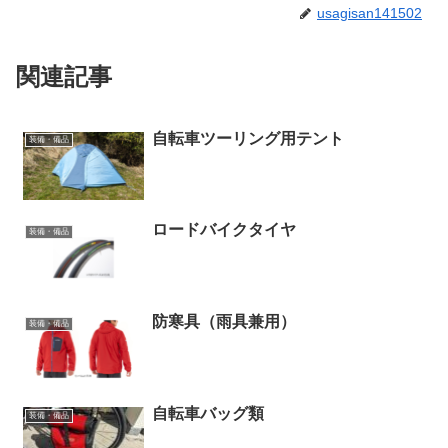
usagisan141502
関連記事
自転車ツーリング用テント
装備・備品
ロードバイクタイヤ
装備・備品
防寒具（雨具兼用）
装備・備品
自転車バッグ類
装備・備品