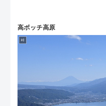
高ボッチ高原
峠