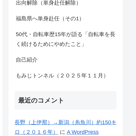
出向解除（単身赴任解除）
福島県へ単身赴任（その1）
50代・自転車歴15年が語る「自転車を長
く続けるためにやめたこと」
自己紹介
もみじトンネル（２０２５年１１月）
最近のコメント
長野（上伊那）→新潟（糸魚川）約150キ
ロ（２０１６年）
に
A WordPress